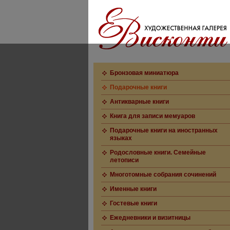
Бронзовая миниатюра
Подарочные книги
Антикварные книги
Книга для записи мемуаров
Подарочные книги на иностранных
языках
Родословные книги. Семейные
летописи
Многотомные собрания сочинений
Именные книги
Гостевые книги
Ежедневники и визитницы