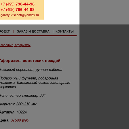
798-44-98
+7 (495)
796-44-98
+7 (495)
gallery-visconti@yandex.ru
РОЕКТ
|
ЗАКАЗ И ДОСТАВКА
|
КОНТАКТЫ
лософия, афоризмы
Афоризмы советских вождей
Кожаный переплет, ручная работа
Подарочный футляр, подарочная
упаковка, бархатный чехол, ювелирные
перчатки
Количество страниц: 304
Формат: 280х210 мм
Артикул:
4022Ф
Цена:
37500 руб.