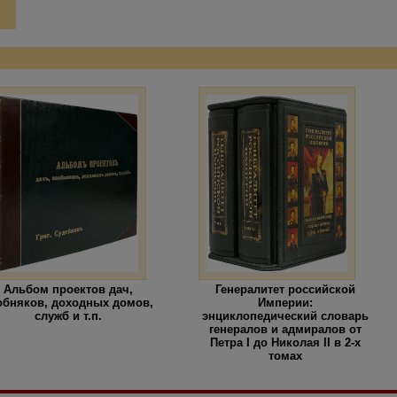
Альбом проектов дач,
Генералитет российской
обняков, доходных домов,
Империи:
служб и т.п.
энциклопедический словарь
генералов и адмиралов от
Петра I до Николая II в 2-х
томах