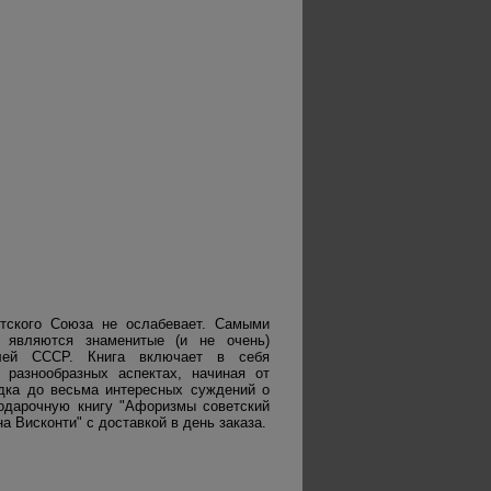
тского Союза не ослабевает. Самыми
о являются знаменитые (и не очень)
елей СССР. Книга включает в себя
 разнообразных аспектах, начиная от
ядка до весьма интересных суждений о
подарочную книгу "Афоризмы советский
а Висконти" с доставкой в день заказа.