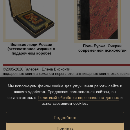
Великие люди России
Поль Бурже. Очерки
(эксклюзивное издание в
современной психологии
подарочном коробе)
©2005-2026 Галерея «Елена Висконти»
подарочные книги в кожаном переплете, антикварные книги, эксклюзи
Правила использования сайта
Мы используем файлы cookie для улучшения работы сайта и
Политика конфиденциальности
вашего удобства. Продолжая пользоваться сайтом, вы
Все права защищены.
соглашаетесь с
Политикой обработки персональных данных
и
Разработка и дизайн
BTV-info
.
использованием cookies.
Подробнее
Принять