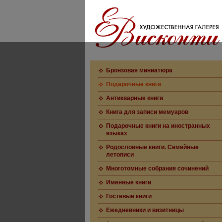
Бронзовая миниатюра
Подарочные книги
Антикварные книги
Книга для записи мемуаров
Подарочные книги на иностранных
языках
Родословные книги. Семейные
летописи
Многотомные собрания сочинений
Именные книги
Гостевые книги
Ежедневники и визитницы