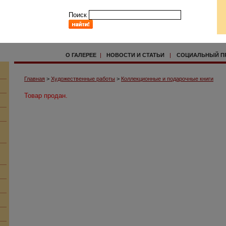
Поиск
О ГАЛЕРЕЕ
|
НОВОСТИ И СТАТЬИ
|
СОЦИАЛЬНЫЙ П
Главная
>
Художественные работы
>
Коллекционные и подарочные книги
Товар продан.