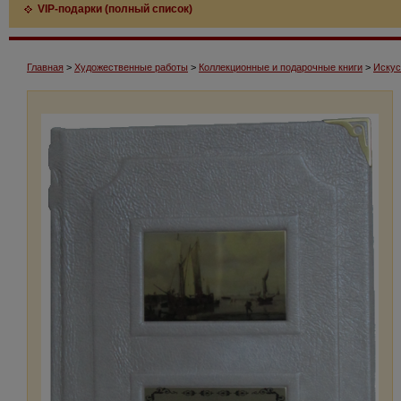
VIP-подарки (полный список)
Главная
>
Художественные работы
>
Коллекционные и подарочные книги
>
Искус