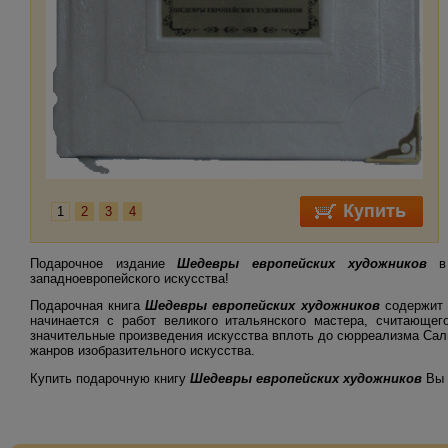
1
2
3
4
Подарочное издание
Шедевры европейских художников
в 
западноевропейского искусства!
Подарочная книга
Шедевры европейских художников
содержит п
начинается с работ великого итальянского мастера, считающе
значительные произведения искусства вплоть до сюрреализма Саль
жанров изобразительного искусства.
Купить подарочную книгу
Шедевры европейских художников
Вы 