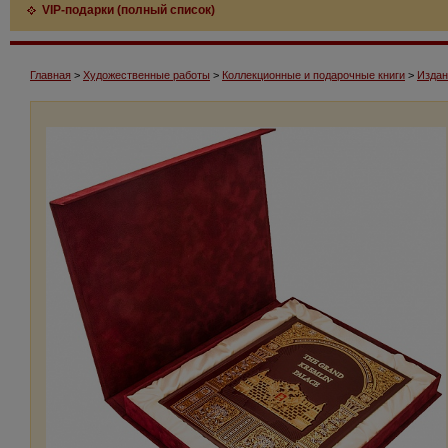
VIP-подарки (полный список)
Главная
>
Художественные работы
>
Коллекционные и подарочные книги
>
Издан