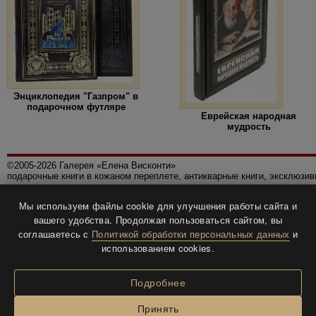
Энциклопедия "Газпром" в
подарочном футляре
Еврейская народная
мудрость
©2005-2026 Галерея «Елена Висконти»
подарочные книги в кожаном переплете, антикварные книги, эксклюзи
Правила использования сайта
Мы используем файлы cookie для улучшения работы сайта и
Политика конфиденциальности
вашего удобства. Продолжая пользоваться сайтом, вы
Все права защищены.
соглашаетесь с
Политикой обработки персональных данных
и
Разработка и дизайн
BTV-info
.
использованием cookies.
Подробнее
Принять