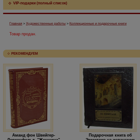
VIP-подарки (полный список)
Главная
>
Художественные работы
>
Коллекционные и подарочные книги
Товар продан.
РЕКОМЕНДУЕМ
Аманд фон Швейгер-
Подарочная книга об
Лерхенфельд. "Женщина"
Эрмитаже на испанском