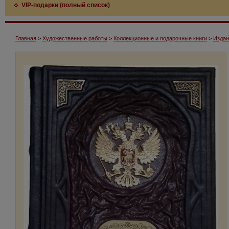
VIP-подарки (полный список)
Главная
>
Художественные работы
>
Коллекционные и подарочные книги
>
Издан