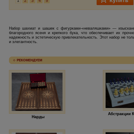
1
2
3
4
5
Набор шахмат и шашек с фигурками-«неваляшками» — изысканн
благородного ясеня и крепкого бука, что обеспечивает их прочн
надежность и эстетическую привлекательность. Этот набор не толь
и элегантность.
РЕКОМЕНДУЕМ
Абстракции 
Нарды