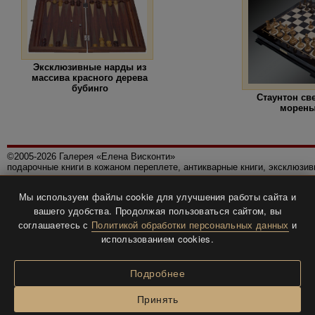
Эксклюзивные нарды из
массива красного дерева
бубинго
Стаунтон св
морены
©2005-2026 Галерея «Елена Висконти»
подарочные книги в кожаном переплете, антикварные книги, эксклюзи
Правила использования сайта
Мы используем файлы cookie для улучшения работы сайта и
Политика конфиденциальности
вашего удобства. Продолжая пользоваться сайтом, вы
Все права защищены.
соглашаетесь с
Политикой обработки персональных данных
и
Разработка и дизайн
BTV-info
.
использованием cookies.
Подробнее
Принять