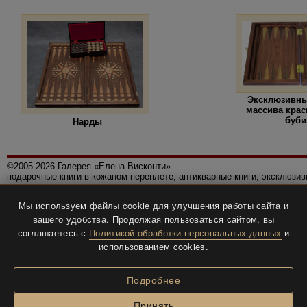
Эксклюзивны
массива крас
буби
Нарды
©2005-2026 Галерея «Елена Висконти»
подарочные книги в кожаном переплете, антикварные книги, эксклюзи
Правила использования сайта
Мы используем файлы cookie для улучшения работы сайта и
Политика конфиденциальности
вашего удобства. Продолжая пользоваться сайтом, вы
Все права защищены.
соглашаетесь с
Политикой обработки персональных данных
и
Разработка и дизайн
BTV-info
.
использованием cookies.
Подробнее
Принять