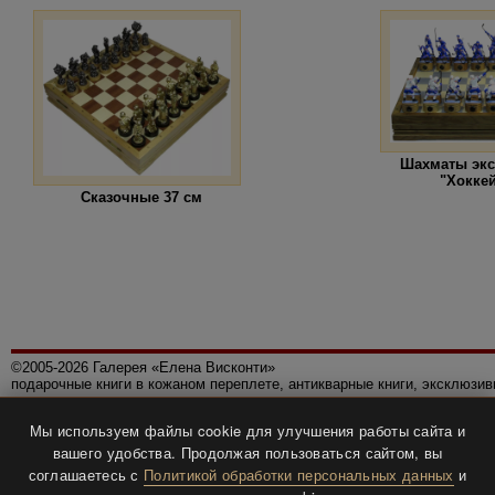
Шахматы эк
"Хокке
Сказочные 37 см
©2005-2026 Галерея «Елена Висконти»
подарочные книги в кожаном переплете, антикварные книги, эксклюзи
Правила использования сайта
Мы используем файлы cookie для улучшения работы сайта и
Политика конфиденциальности
вашего удобства. Продолжая пользоваться сайтом, вы
Все права защищены.
соглашаетесь с
Политикой обработки персональных данных
и
Разработка и дизайн
BTV-info
.