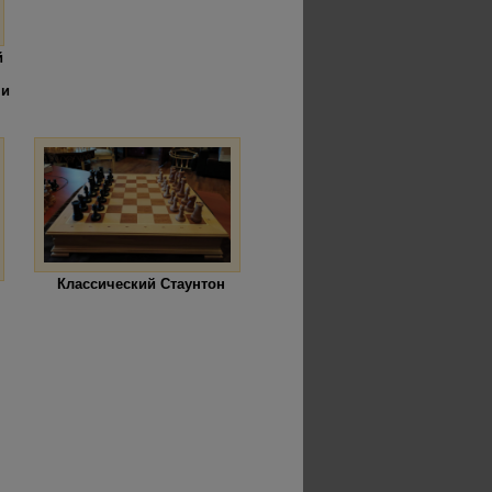
й
 и
Классический Стаунтон