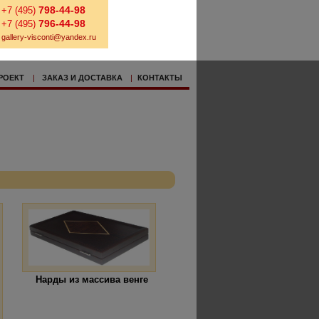
798-44-98
+7 (495)
796-44-98
+7 (495)
gallery-visconti@yandex.ru
РОЕКТ
|
ЗАКАЗ И ДОСТАВКА
|
КОНТАКТЫ
Нарды из массива венге