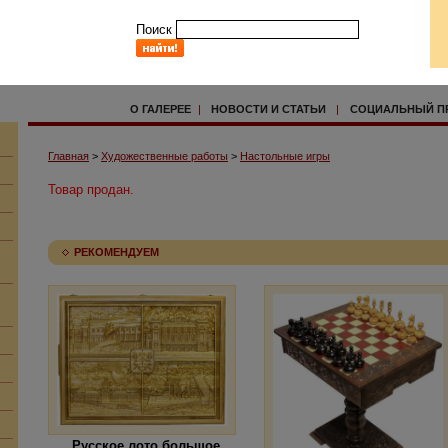
Поиск
О ГАЛЕРЕЕ
|
НОВОСТИ И СТАТЬИ
|
СОЦИАЛЬНЫЙ П
Главная
>
Художественные работы
>
Настольные игры
Товар продан.
РЕКОМЕНДУЕМ
Русское лото большое