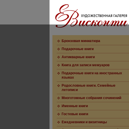
Бронзовая миниатюра
Подарочные книги
Антикварные книги
Книга для записи мемуаров
Подарочные книги на иностранных
языках
Родословные книги. Семейные
летописи
Многотомные собрания сочинений
Именные книги
Гостевые книги
Ежедневники и визитницы