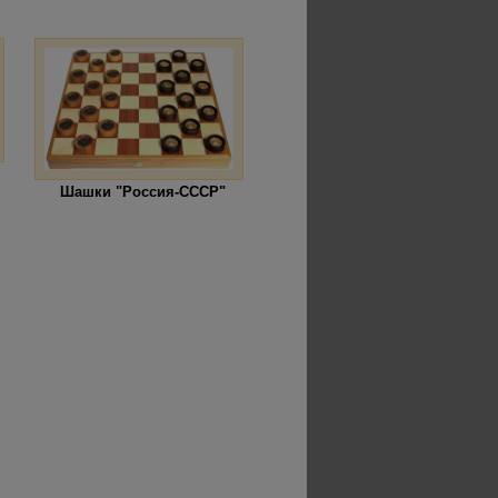
Шашки "Россия-СССР"