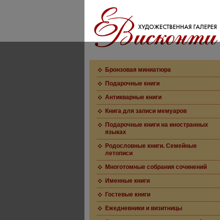
Бронзовая миниатюра
Подарочные книги
Антикварные книги
Книга для записи мемуаров
Подарочные книги на иностранных
языках
Родословные книги. Семейные
летописи
Многотомные собрания сочинений
Именные книги
Гостевые книги
Ежедневники и визитницы