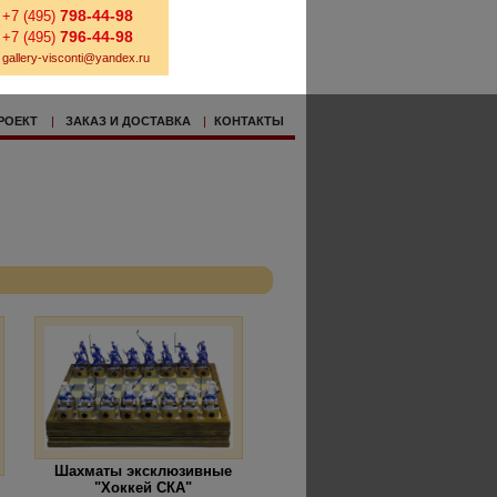
798-44-98
+7 (495)
796-44-98
+7 (495)
gallery-visconti@yandex.ru
РОЕКТ
|
ЗАКАЗ И ДОСТАВКА
|
КОНТАКТЫ
Шахматы эксклюзивные
"Хоккей СКА"