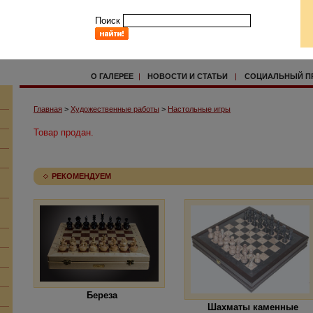
Поиск
О ГАЛЕРЕЕ
|
НОВОСТИ И СТАТЬИ
|
СОЦИАЛЬНЫЙ П
Главная
>
Художественные работы
>
Настольные игры
Товар продан.
РЕКОМЕНДУЕМ
Береза
Шахматы каменные