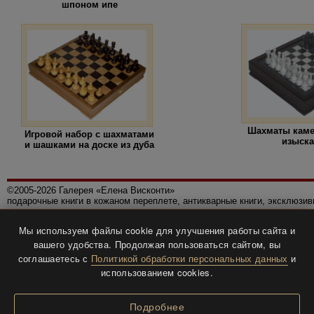
шпоном ипе
Шахматы кам
Игровой набор с шахматами
изыск
и шашками на доске из дуба
©2005-2026 Галерея «Елена Висконти»
подарочные книги в кожаном переплете, антикварные книги, эксклюзи
Правила использования сайта
Мы используем файлы cookie для улучшения работы сайта и
Политика конфиденциальности
вашего удобства. Продолжая пользоваться сайтом, вы
Все права защищены.
соглашаетесь с
Политикой обработки персональных данных
и
Разработка и дизайн
BTV-info
.
использованием cookies.
Подробнее