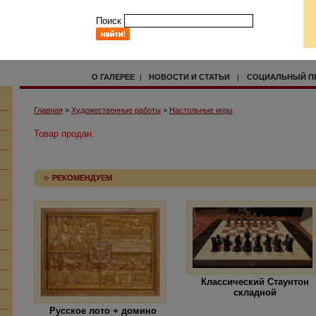
Поиск
О ГАЛЕРЕЕ
|
НОВОСТИ И СТАТЬИ
|
СОЦИАЛЬНЫЙ П
Главная
>
Художественные работы
>
Настольные игры
Товар продан.
РЕКОМЕНДУЕМ
Классический Стаунтон
складной
Русское лото + домино