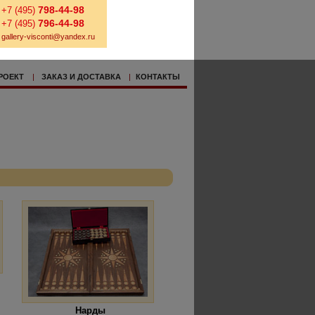
798-44-98
+7 (495)
796-44-98
+7 (495)
gallery-visconti@yandex.ru
РОЕКТ
|
ЗАКАЗ И ДОСТАВКА
|
КОНТАКТЫ
Нарды