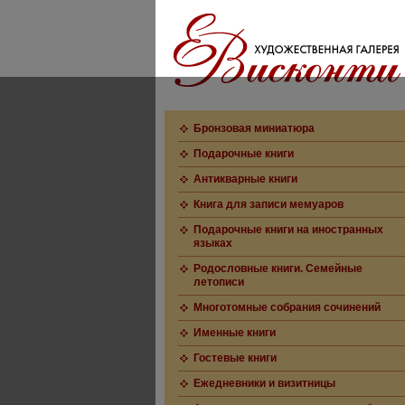
Бронзовая миниатюра
Подарочные книги
Антикварные книги
Книга для записи мемуаров
Подарочные книги на иностранных
языках
Родословные книги. Семейные
летописи
Многотомные собрания сочинений
Именные книги
Гостевые книги
Ежедневники и визитницы