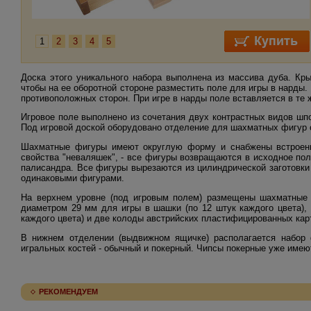
1
2
3
4
5
Доска этого уникального набора выполнена из массива дуба. Кры
чтобы на ее оборотной стороне разместить поле для игры в нарды
противоположных сторон. При игре в нарды поле вставляется в те 
Игровое поле выполнено из сочетания двух контрастных видов шпон
Под игровой доской оборудовано отделение для шахматных фигур с
Шахматные фигуры имеют округлую форму и снабжены встроенн
свойства "неваляшек", - все фигуры возвращаются в исходное п
палисандра. Все фигуры вырезаются из цилиндрической заготовк
одинаковыми фигурами.
На верхнем уровне (под игровым полем) размещены шахматные 
диаметром 29 мм для игры в шашки (по 12 штук каждого цвета),
каждого цвета) и две колоды австрийских пластифицированных карт
В нижнем отделении (выдвижном ящичке) располагается набор 
игральных костей - обычный и покерный. Чипсы покерные уже имеют
РЕКОМЕНДУЕМ