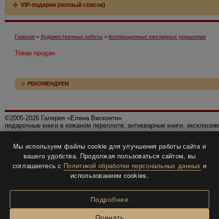
VIP-подарки (полный список)
Главная
>
Художественные работы
>
Коллекционные ювелирные украшения
Товар продан.
РЕКОМЕНДУЕМ
©2005-2026 Галерея «Елена Висконти»
подарочные книги в кожаном переплете, антикварные книги, эксклюзи
Правила использования сайта
Мы используем файлы cookie для улучшения работы сайта и
Политика конфиденциальности
вашего удобства. Продолжая пользоваться сайтом, вы
Все права защищены.
соглашаетесь с
Политикой обработки персональных данных
и
Разработка и дизайн
BTV-info
.
использованием cookies.
Подробнее
Принять