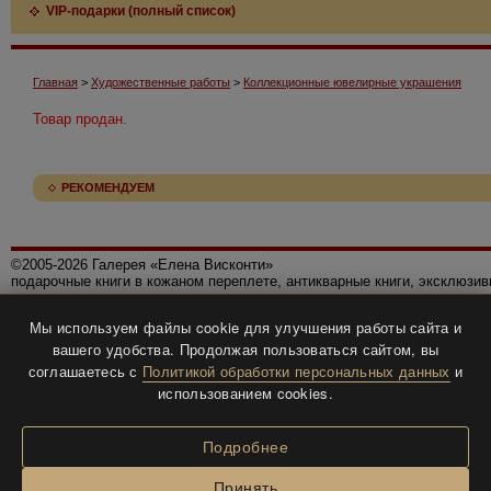
VIP-подарки (полный список)
Главная
>
Художественные работы
>
Коллекционные ювелирные украшения
Товар продан.
РЕКОМЕНДУЕМ
©2005-2026 Галерея «Елена Висконти»
подарочные книги в кожаном переплете, антикварные книги, эксклюзи
Правила использования сайта
Мы используем файлы cookie для улучшения работы сайта и
Политика конфиденциальности
вашего удобства. Продолжая пользоваться сайтом, вы
Все права защищены.
соглашаетесь с
Политикой обработки персональных данных
и
Разработка и дизайн
BTV-info
.
использованием cookies.
Подробнее
Принять