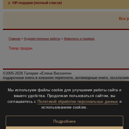
VIP-подарки (полный список)
Все р
Главная
>
Художественные работы
>
Живопись и графика
Товар продан.
©2005-2026 Галерея «Елена Висконти»
подарочные книги в кожаном переплете, антикварные книги, эксклюзи
Правила использования сайта
Мы используем файлы cookie для улучшения работы сайта и
Политика конфиденциальности
вашего удобства. Продолжая пользоваться сайтом, вы
Все права защищены.
соглашаетесь с
Политикой обработки персональных данных
и
Разработка и дизайн
BTV-info
.
использованием cookies.
Подробнее