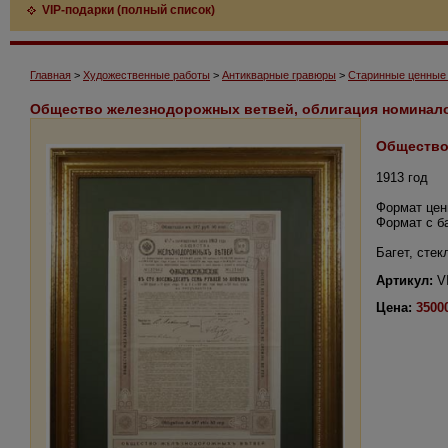
VIP-подарки (полный список)
Главная
>
Художественные работы
>
Антикварные гравюры
>
Старинные ценные 
Общество железнодорожных ветвей, облигация номинало
Общество
1913 год
Формат цен
Формат с б
Багет, стек
Артикул:
V
Цена:
3500