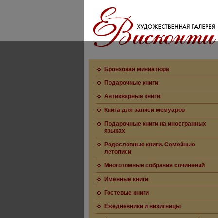
Бронзовая миниатюра
Подарочные книги
Антикварные книги
Книга для записи мемуаров
Подарочные книги на иностранных
языках
Родословные книги. Семейные
летописи
Многотомные собрания сочинений
Именные книги
Гостевые книги
Ежедневники и визитницы