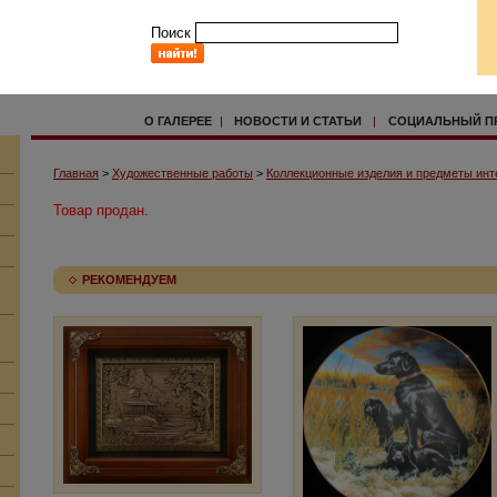
Поиск
О ГАЛЕРЕЕ
|
НОВОСТИ И СТАТЬИ
|
СОЦИАЛЬНЫЙ П
Главная
>
Художественные работы
>
Коллекционные изделия и предметы инт
Товар продан.
РЕКОМЕНДУЕМ