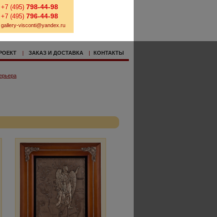
798-44-98
+7 (495)
796-44-98
+7 (495)
gallery-visconti@yandex.ru
РОЕКТ
|
ЗАКАЗ И ДОСТАВКА
|
КОНТАКТЫ
ерьера