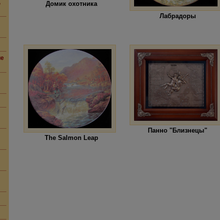
,
Домик охотника
Лабрадоры
ие
Панно "Близнецы"
The Salmon Leap