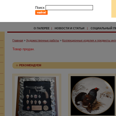
Поиск
О ГАЛЕРЕЕ
|
НОВОСТИ И СТАТЬИ
|
СОЦИАЛЬНЫЙ П
Главная
>
Художественные работы
>
Коллекционные изделия и предметы инт
Товар продан.
РЕКОМЕНДУЕМ