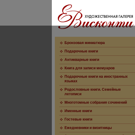
Бронзовая миниатюра
Подарочные книги
Антикварные книги
Книга для записи мемуаров
Подарочные книги на иностранных
языках
Родословные книги. Семейные
летописи
Многотомные собрания сочинений
Именные книги
Гостевые книги
Ежедневники и визитницы