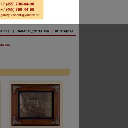
798-44-98
+7 (495)
796-44-98
+7 (495)
gallery-visconti@yandex.ru
РОЕКТ
|
ЗАКАЗ И ДОСТАВКА
|
КОНТАКТЫ
ерьера