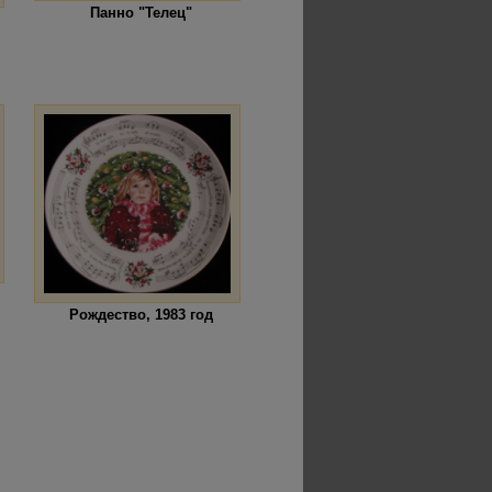
Панно "Телец"
Рождество, 1983 год