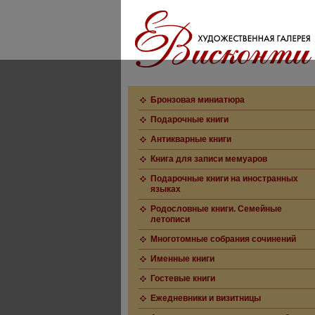
Бронзовая миниатюра
Подарочные книги
Антикварные книги
Книга для записи мемуаров
Подарочные книги на иностранных
языках
Родословные книги. Семейные
летописи
Многотомные собрания сочинений
Именные книги
Гостевые книги
Ежедневники и визитницы