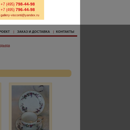
798-44-98
+7 (495)
796-44-98
+7 (495)
gallery-visconti@yandex.ru
РОЕКТ
|
ЗАКАЗ И ДОСТАВКА
|
КОНТАКТЫ
ерьера