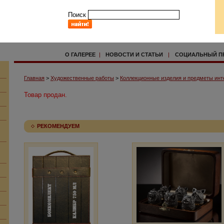
Поиск
О ГАЛЕРЕЕ
|
НОВОСТИ И СТАТЬИ
|
СОЦИАЛЬНЫЙ П
Главная
>
Художественные работы
>
Коллекционные изделия и предметы инт
Товар продан.
РЕКОМЕНДУЕМ