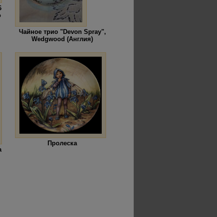
6
о
Чайное трио "Devon Spray",
Wedgwood (Англия)
Пролеска
а