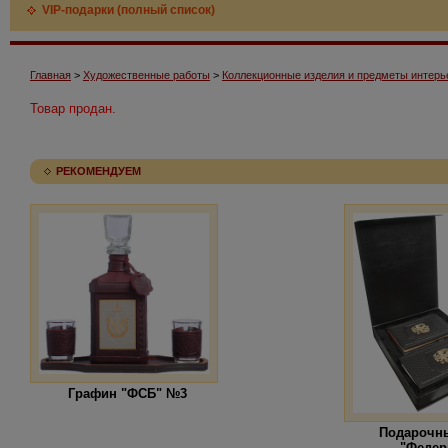
VIP-подарки (полный список)
Главная
>
Художественные работы
>
Коллекционные изделия и предметы интерь
Товар продан.
РЕКОМЕНДУЕМ
Графин "ФСБ" №3
Подарочн
"Федер