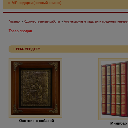
VIP-подарки (полный список)
Главная
>
Художественные работы
>
Коллекционные изделия и предметы интерь
Товар продан.
РЕКОМЕНДУЕМ
Охотник с собакой
Минибар 