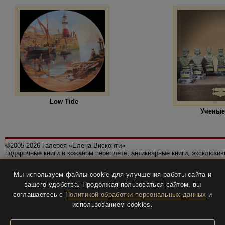
Low Tide
Ученые
©2005-2026 Галерея «Елена Висконти»
подарочные книги в кожаном переплете, антикварные книги, эксклюзи
Правила использования сайта
Мы используем файлы cookie для улучшения работы сайта и
Политика конфиденциальности
вашего удобства. Продолжая пользоваться сайтом, вы
Все права защищены.
соглашаетесь с
Политикой обработки персональных данных
и
Разработка и дизайн
BTV-info
.
использованием cookies.