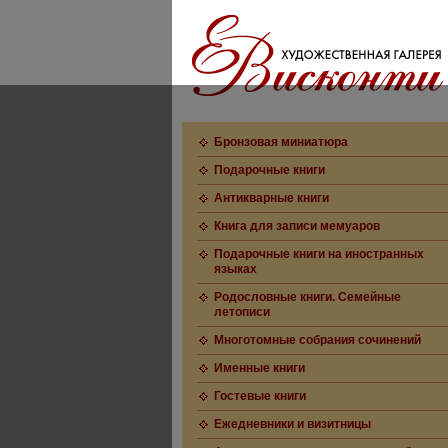
Бронзовая миниатюра
Подарочные книги
Антикварные книги
Книга для записи мемуаров
Подарочные книги на иностранных
языках
Родословные книги. Семейные
летописи
Многотомные собрания сочинений
Именные книги
Гостевые книги
Ежедневники и визитницы