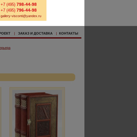
798-44-98
+7 (495)
796-44-98
+7 (495)
gallery-visconti@yandex.ru
РОЕКТ
|
ЗАКАЗ И ДОСТАВКА
|
КОНТАКТЫ
ерьера