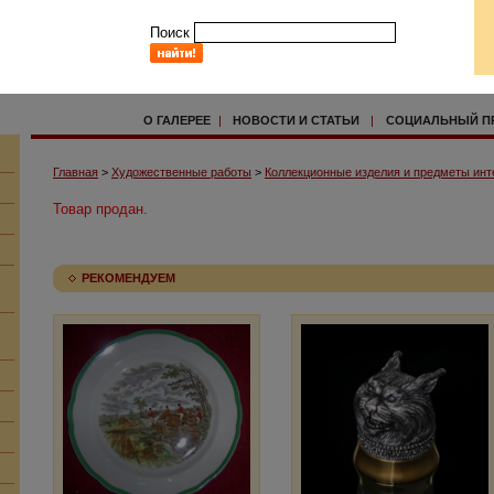
Поиск
О ГАЛЕРЕЕ
|
НОВОСТИ И СТАТЬИ
|
СОЦИАЛЬНЫЙ П
Главная
>
Художественные работы
>
Коллекционные изделия и предметы инт
Товар продан.
РЕКОМЕНДУЕМ