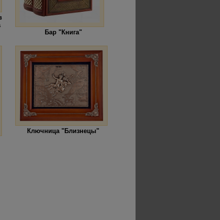
в
а
Бар "Книга"
Ключница "Близнецы"