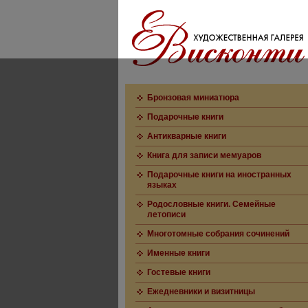
Бронзовая миниатюра
Подарочные книги
Антикварные книги
Книга для записи мемуаров
Подарочные книги на иностранных
языках
Родословные книги. Семейные
летописи
Многотомные собрания сочинений
Именные книги
Гостевые книги
Ежедневники и визитницы