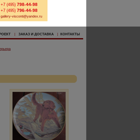
798-44-98
+7 (495)
796-44-98
+7 (495)
gallery-visconti@yandex.ru
РОЕКТ
|
ЗАКАЗ И ДОСТАВКА
|
КОНТАКТЫ
ерьера