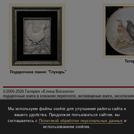
Тете
Подарочное панно "Глухарь"
©2005-2026 Галерея «Елена Висконти»
подарочные книги в кожаном переплете, антикварные книги, эксклюзи
Правила использования сайта
Мы используем файлы cookie для улучшения работы сайта и
Политика конфиденциальности
вашего удобства. Продолжая пользоваться сайтом, вы
Все права защищены.
соглашаетесь с
Политикой обработки персональных данных
и
Разработка и дизайн
BTV-info
.
использованием cookies.