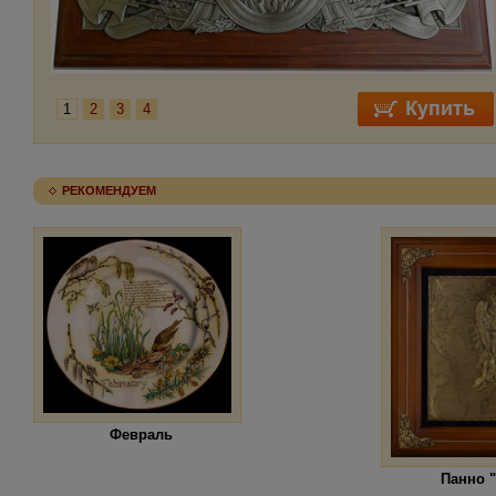
1
2
3
4
РЕКОМЕНДУЕМ
Февраль
Панно 