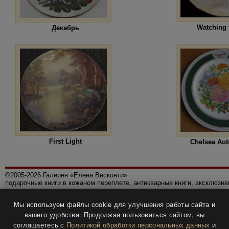
Watching 
Декабрь
First Light
Chelsea Au
©2005-2026 Галерея «Елена Висконти»
подарочные книги в кожаном переплете, антикварные книги, эксклюзи
Правила использования сайта
Мы используем файлы cookie для улучшения работы сайта и
Политика конфиденциальности
вашего удобства. Продолжая пользоваться сайтом, вы
Все права защищены.
соглашаетесь с
Политикой обработки персональных данных
и