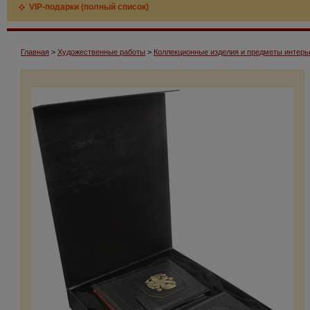
VIP-подарки (полный список)
Главная
>
Художественные работы
>
Коллекционные изделия и предметы интерь