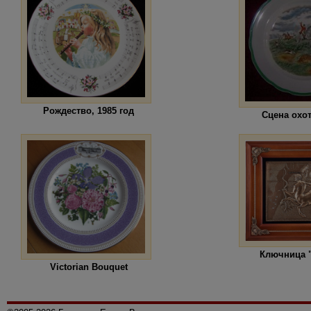
Рождество, 1985 год
Сцена охо
Ключница 
Victorian Bouquet