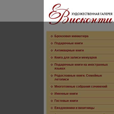
Бронзовая миниатюра
Подарочные книги
Антикварные книги
Книга для записи мемуаров
Подарочные книги на иностранных
языках
Родословные книги. Семейные
летописи
Многотомные собрания сочинений
Именные книги
Гостевые книги
Ежедневники и визитницы