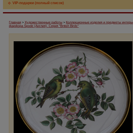
VIP-подарки (полный список)
Главная
>
Художественные работы
>
Коллекционные изделия и предметы интерь
фарфора Spode (Англия). Серия "British Birds"