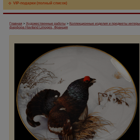
VIP-подарки (полный список)
Главная
>
Художественные работы
>
Коллекционные изделия и предметы интерь
фарфора Haviland Limoges, Франция