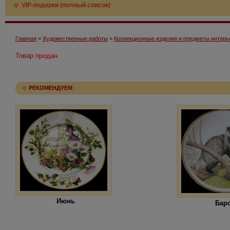
VIP-подарки (полный список)
Главная
>
Художественные работы
>
Коллекционные изделия и предметы интерь
Товар продан.
РЕКОМЕНДУЕМ
Июнь
Бар