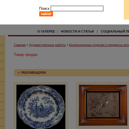
Поиск
О ГАЛЕРЕЕ
|
НОВОСТИ И СТАТЬИ
|
СОЦИАЛЬНЫЙ П
Главная
>
Художественные работы
>
Коллекционные изделия и предметы инт
Товар продан.
РЕКОМЕНДУЕМ