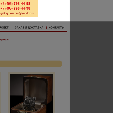
798-44-98
+7 (495)
796-44-98
+7 (495)
gallery-visconti@yandex.ru
РОЕКТ
|
ЗАКАЗ И ДОСТАВКА
|
КОНТАКТЫ
ерьера