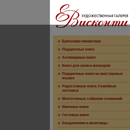
Бронзовая миниатюра
Подарочные книги
Антикварные книги
Книга для записи мемуаров
Подарочные книги на иностранных
языках
Родословные книги. Семейные
летописи
Многотомные собрания сочинений
Именные книги
Гостевые книги
Ежедневники и визитницы