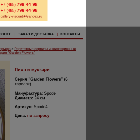
798-44-98
+7 (495)
796-44-98
+7 (495)
gallery-visconti@yandex.ru
РОЕКТ
|
ЗАКАЗ И ДОСТАВКА
|
КОНТАКТЫ
ерьера
>
Раритетные сервизы и коллекционные
ерия "Garden Flowers"
Пион и мускари
Серия "Garden Flowers"
(6
тарелок)
Мануфактура:
Spode
Диаметр:
24 см
Артикул:
Spode4
Цена:
по запросу