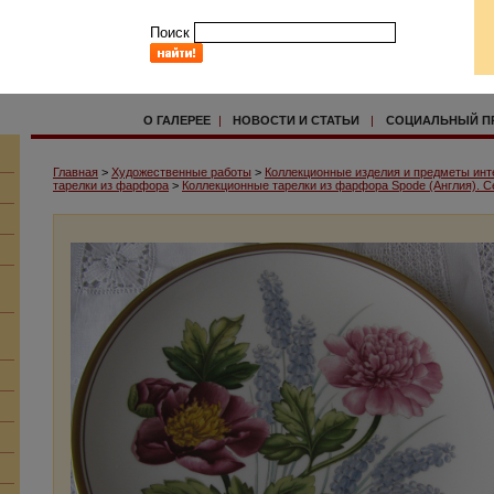
Поиск
О ГАЛЕРЕЕ
|
НОВОСТИ И СТАТЬИ
|
СОЦИАЛЬНЫЙ П
Главная
>
Художественные работы
>
Коллекционные изделия и предметы инт
тарелки из фарфора
>
Коллекционные тарелки из фарфора Spode (Англия). С