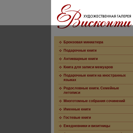
Бронзовая миниатюра
Подарочные книги
Антикварные книги
Книга для записи мемуаров
Подарочные книги на иностранных
языках
Родословные книги. Семейные
летописи
Многотомные собрания сочинений
Именные книги
Гостевые книги
Ежедневники и визитницы