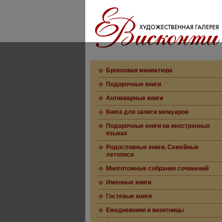
Бронзовая миниатюра
Подарочные книги
Антикварные книги
Книга для записи мемуаров
Подарочные книги на иностранных
языках
Родословные книги. Семейные
летописи
Многотомные собрания сочинений
Именные книги
Гостевые книги
Ежедневники и визитницы