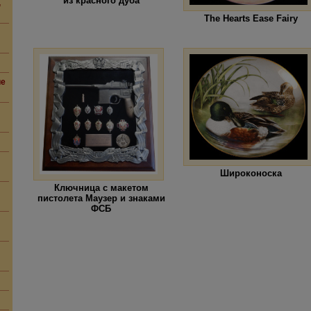
из красного дуба
,
The Hearts Ease Fairy
ие
Широконоска
Ключница с макетом
пистолета Маузер и знаками
ФСБ