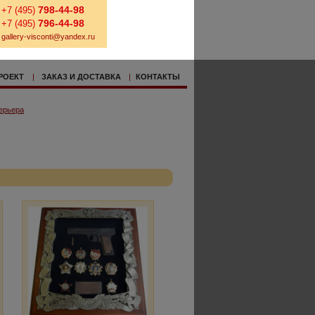
798-44-98
+7 (495)
796-44-98
+7 (495)
gallery-visconti@yandex.ru
РОЕКТ
|
ЗАКАЗ И ДОСТАВКА
|
КОНТАКТЫ
ерьера