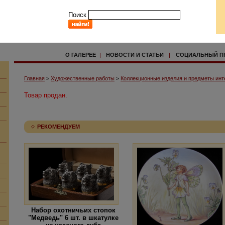
Поиск
О ГАЛЕРЕЕ
|
НОВОСТИ И СТАТЬИ
|
СОЦИАЛЬНЫЙ П
Главная
>
Художественные работы
>
Коллекционные изделия и предметы инт
Товар продан.
РЕКОМЕНДУЕМ
Набор охотничьих стопок
"Медведь" 6 шт. в шкатулке