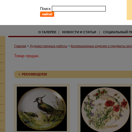
Поиск
О ГАЛЕРЕЕ
|
НОВОСТИ И СТАТЬИ
|
СОЦИАЛЬНЫЙ П
Главная
>
Художественные работы
>
Коллекционные изделия и предметы инт
Товар продан.
РЕКОМЕНДУЕМ