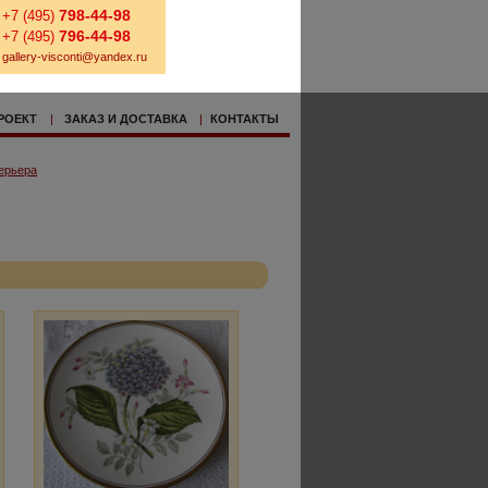
798-44-98
+7 (495)
796-44-98
+7 (495)
gallery-visconti@yandex.ru
РОЕКТ
|
ЗАКАЗ И ДОСТАВКА
|
КОНТАКТЫ
ерьера