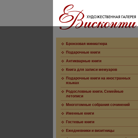
Бронзовая миниатюра
Подарочные книги
Антикварные книги
Книга для записи мемуаров
Подарочные книги на иностранных
языках
Родословные книги. Семейные
летописи
Многотомные собрания сочинений
Именные книги
Гостевые книги
Ежедневники и визитницы