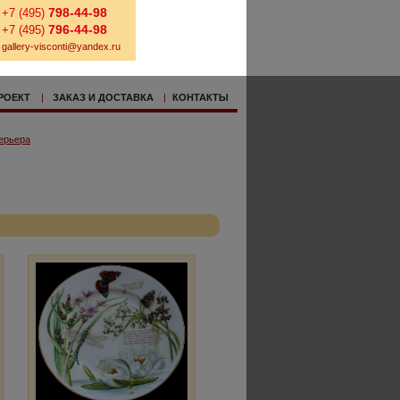
798-44-98
+7 (495)
796-44-98
+7 (495)
gallery-visconti@yandex.ru
РОЕКТ
|
ЗАКАЗ И ДОСТАВКА
|
КОНТАКТЫ
ерьера