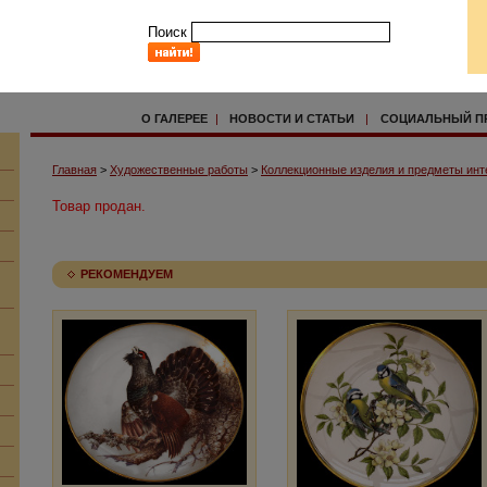
Поиск
О ГАЛЕРЕЕ
|
НОВОСТИ И СТАТЬИ
|
СОЦИАЛЬНЫЙ П
Главная
>
Художественные работы
>
Коллекционные изделия и предметы инт
Товар продан.
РЕКОМЕНДУЕМ