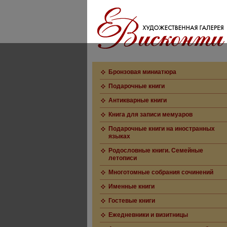
Бронзовая миниатюра
Подарочные книги
Антикварные книги
Книга для записи мемуаров
Подарочные книги на иностранных
языках
Родословные книги. Семейные
летописи
Многотомные собрания сочинений
Именные книги
Гостевые книги
Ежедневники и визитницы