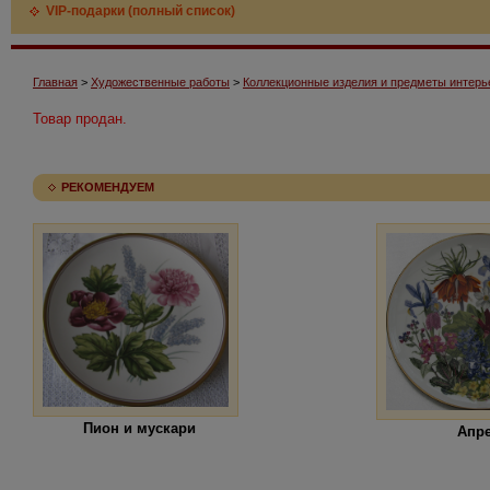
VIP-подарки (полный список)
Главная
>
Художественные работы
>
Коллекционные изделия и предметы интерь
Товар продан.
РЕКОМЕНДУЕМ
Пион и мускари
Апр