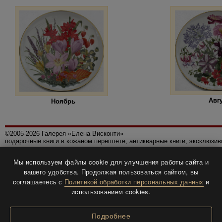
Авг
Ноябрь
©2005-2026 Галерея «Елена Висконти»
подарочные книги в кожаном переплете, антикварные книги, эксклюзи
Правила использования сайта
Мы используем файлы cookie для улучшения работы сайта и
Политика конфиденциальности
вашего удобства. Продолжая пользоваться сайтом, вы
Все права защищены.
соглашаетесь с
Политикой обработки персональных данных
и
Разработка и дизайн
BTV-info
.
использованием cookies.
Подробнее