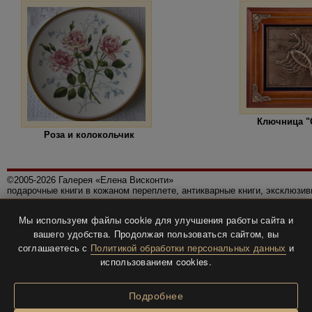
Ключница "
Роза и колокольчик
©2005-2026 Галерея «Елена Висконти»
подарочные книги в кожаном переплете, антикварные книги, эксклюзи
Правила использования сайта
Мы используем файлы cookie для улучшения работы сайта и
Политика конфиденциальности
вашего удобства. Продолжая пользоваться сайтом, вы
Все права защищены.
соглашаетесь с
Политикой обработки персональных данных
и
Разработка и дизайн
BTV-info
.
использованием cookies.
Подробнее