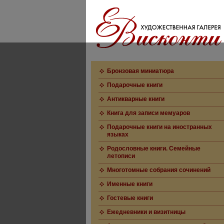
Бронзовая миниатюра
Подарочные книги
Антикварные книги
Книга для записи мемуаров
Подарочные книги на иностранных
языках
Родословные книги. Семейные
летописи
Многотомные собрания сочинений
Именные книги
Гостевые книги
Ежедневники и визитницы