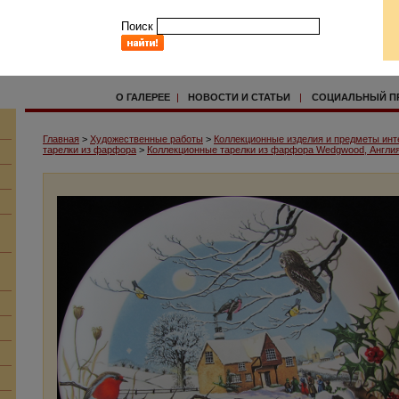
Поиск
О ГАЛЕРЕЕ
|
НОВОСТИ И СТАТЬИ
|
СОЦИАЛЬНЫЙ П
Главная
>
Художественные работы
>
Коллекционные изделия и предметы инт
тарелки из фарфора
>
Коллекционные тарелки из фарфора Wedgwood, Англи