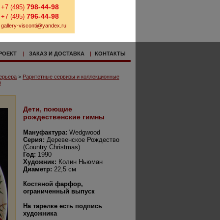
798-44-98
+7 (495)
796-44-98
+7 (495)
gallery-visconti@yandex.ru
РОЕКТ
|
ЗАКАЗ И ДОСТАВКА
|
КОНТАКТЫ
ерьера
>
Раритетные сервизы и коллекционные
я
Дети, поющие
рождественские гимны
Мануфактура:
Wedgwood
Серия:
Деревенское Рождество
(Country Christmas)
Год:
1990
Художник:
Колин Ньюман
Диаметр:
22,5 см
Костяной фарфор,
ограниченный выпуск
На тарелке есть подпись
художника