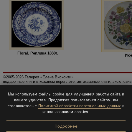
Floral. Реплика 1830г.
Ию
©2005-2026 Галерея «Елена Висконти»
подарочные книги в кожаном переплете, антикварные книги, эксклюзи
Правила использования сайта
Мы используем файлы cookie для улучшения работы сайта и
Политика конфиденциальности
вашего удобства. Продолжая пользоваться сайтом, вы
Все права защищены.
соглашаетесь с
Политикой обработки персональных данных
и
Разработка и дизайн
BTV-info
.
использованием cookies.
Подробнее