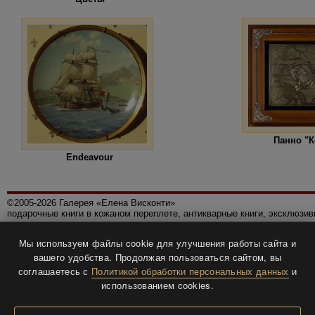
Панно "К
Endeavour
©2005-2026 Галерея «Елена Висконти»
подарочные книги в кожаном переплете, антикварные книги, эксклюзи
Правила использования сайта
Мы используем файлы cookie для улучшения работы сайта и
Политика конфиденциальности
вашего удобства. Продолжая пользоваться сайтом, вы
Все права защищены.
соглашаетесь с
Политикой обработки персональных данных
и
Разработка и дизайн
BTV-info
.
использованием cookies.