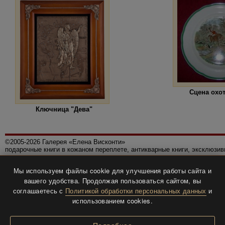
Сцена охо
Ключница "Дева"
©2005-2026 Галерея «Елена Висконти»
подарочные книги в кожаном переплете, антикварные книги, эксклюзи
Правила использования сайта
Мы используем файлы cookie для улучшения работы сайта и
Политика конфиденциальности
вашего удобства. Продолжая пользоваться сайтом, вы
Все права защищены.
соглашаетесь с
Политикой обработки персональных данных
и
Разработка и дизайн
BTV-info
.
использованием cookies.