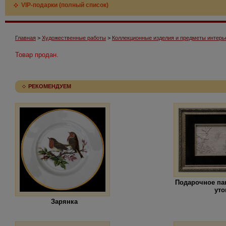
VIP-подарки (полный список)
Главная
>
Художественные работы
>
Коллекционные изделия и предметы интерь
Товар продан.
РЕКОМЕНДУЕМ
Подарочное па
уто
Зарянка