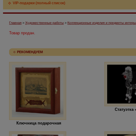
VIP-подарки (полный список)
Главная
>
Художественные работы
>
Коллекционные изделия и предметы интерь
Товар продан.
РЕКОМЕНДУЕМ
Статуэтка
Ключница подарочная