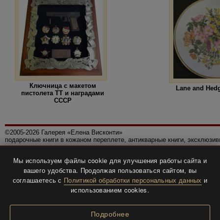
Ключница с макетом
Lane and Hedg
пистолета ТТ и наградами
СССР
©2005-2026 Галерея «Елена Висконти»
подарочные книги в кожаном переплете, антикварные книги, эксклюзи
Правила использования сайта
Мы используем файлы cookie для улучшения работы сайта и
Политика конфиденциальности
вашего удобства. Продолжая пользоваться сайтом, вы
Все права защищены.
соглашаетесь с
Политикой обработки персональных данных
и
Разработка и дизайн
BTV-info
.
использованием cookies.
Подробнее