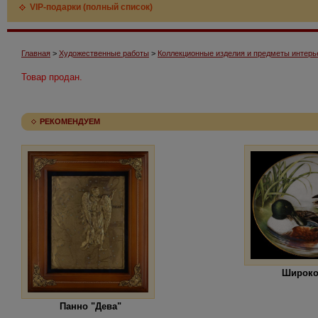
VIP-подарки (полный список)
Главная
>
Художественные работы
>
Коллекционные изделия и предметы интерь
Товар продан.
РЕКОМЕНДУЕМ
Широко
Панно "Дева"