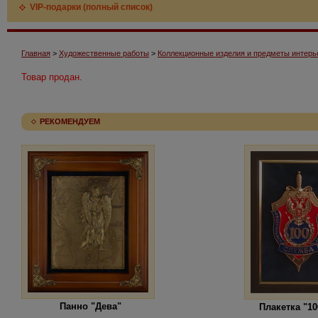
VIP-подарки (полный список)
Главная
>
Художественные работы
>
Коллекционные изделия и предметы интерь
Товар продан.
РЕКОМЕНДУЕМ
Панно "Дева"
Плакетка "1