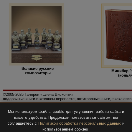
Великие русские
Минибар "
композиторы
(конья
©2005-2026 Галерея «Елена Висконти»
подарочные книги в кожаном переплете, антикварные книги, эксклюзи
Правила использования сайта
Мы используем файлы cookie для улучшения работы сайта и
Политика конфиденциальности
вашего удобства. Продолжая пользоваться сайтом, вы
Все права защищены.
соглашаетесь с
Политикой обработки персональных данных
и
Разработка и дизайн
BTV-info
.
использованием cookies.