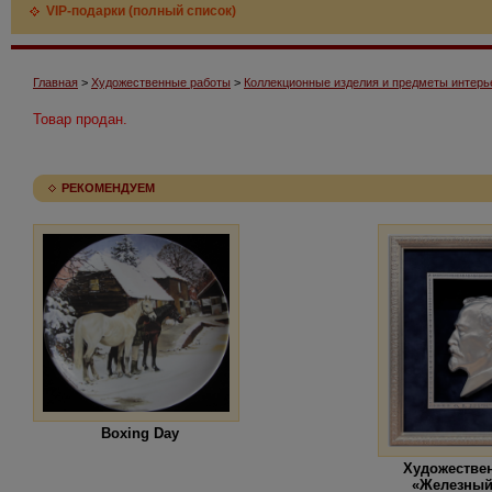
VIP-подарки (полный список)
Главная
>
Художественные работы
>
Коллекционные изделия и предметы интерь
Товар продан.
РЕКОМЕНДУЕМ
Boxing Day
Художестве
«Железный